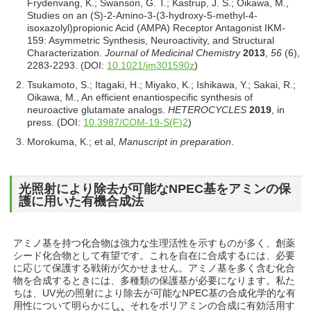
Frydenvang, K.; Swanson, G. T.; Kastrup, J. S.; Oikawa, M.,
Studies on an (S)-2-Amino-3-(3-hydroxy-5-methyl-4-
isoxazolyl)propionic Acid (AMPA) Receptor Antagonist IKM-
159: Asymmetric Synthesis, Neuroactivity, and Structural
Characterization.
Journal of Medicinal Chemistry
2013
,
56
(6),
2283-2293. (DOI:
10.1021/jm301590z
)
Tsukamoto, S.; Itagaki, H.; Miyako, K.; Ishikawa, Y.; Sakai, R.;
Oikawa, M., An efficient enantiospecific synthesis of
neuroactive glutamate analogs.
HETEROCYCLES
2019
, in
press. (DOI:
10.3987/COM-19-S(F)2
)
Morokuma, K.; et al,
Manuscript in preparation
.
光照射により除去が可能なNPEC基をアミンの保
護に用いた有機合成法
アミノ基を持つ化合物は強力な生理活性を示すものが多く、創薬
シード化合物として有望です。これを自在に合成するには、必要
に応じて保護する戦術が欠かせません。アミノ基を多く含む化合
物を合成するときには、多種類の保護基が必要になります。私た
ちは、UV光の照射により除去が可能なNPEC基の合成化学的な有
用性について明らかにし、それをポリアミンの合成に有効活用す