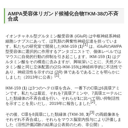
AMPA受容体リガンド候補化合物TKM-38の不斉
合成
イオンチャネル型グルタミン酸受容体 (iGluR) は中枢神経系神経
細胞シナプスにあって、ほ乳類の興奮性神経伝達を担っていま
[1]
す。私たちの研究室で開発したIKM-159 (
1
)
は、iGluRのAMPA
型受容体に選択的に作用するアンタゴニストで、個体レベルでは
マウスに自発的行動の抑制を引き起こします。IKM-159 (
1
) はグ
ルタミン酸をその構造に含みますが、興味深いことに、天然グル
タミン酸と同じ立体配置の(2
S
)-IKM-159は神経科学的に不活性で
あり、神経活性を示すのは (2
R
) 体であるであることを明らかに
[1]
しました（2013年に公表）
。
IKM-159 (
1
) は3つのヘテロ環を含み、一番下のC環は6員環アミ
ンです。私たちは最近、それを7員環アミンや、7員環エーテルに
した類縁体の不斉合成を行い、それらが
1
に比べて弱い抑制活性
[2]
を示すことを見いだし、2019年に報告しました
。
[3]
その後、C環を8員環にした類縁体 (TKM-38,
3
)
の両鏡像体を
それぞれ不斉合成し、それらをマウス脳室内投与により評価しま
した（活性評価試験の結果は公表前のため、非公開）。