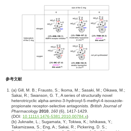
参考文献
(a) Gill, M. B.; Frausto, S.; Ikoma, M.; Sasaki, M.; Oikawa, M.;
Sakai, R.; Swanson, G. T., A series of structurally novel
heterotricyclic alpha-amino-3-hydroxyl-5-methyl-4-isoxazole-
propionate receptor-selective antagonists.
British Journal of
Pharmacology
2010
,
160
(6), 1417-1429.
(DOI:
10.1111/j.1476-5381.2010.00784.x
)
(b) Juknaite, L.; Sugamata, Y.; Tokiwa, K.; Ishikawa, Y.;
Takamizawa, S.; Eng, A.; Sakai, R.; Pickering, D. S.;