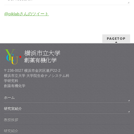
@oiklabさんのツイート
PAGETOP
〒236-0027 横浜市金沢区瀬戸22-2
横浜市立大学 大学院生命ナノシステム科
学研究科
創薬有機化学
ホーム
研究室紹介
教授挨拶
研究紹介