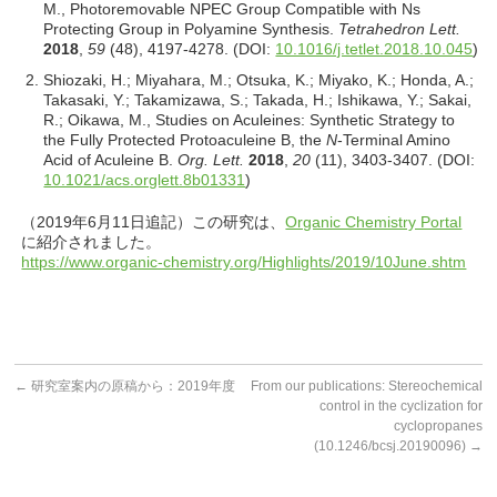
M., Photoremovable NPEC Group Compatible with Ns
Protecting Group in Polyamine Synthesis.
Tetrahedron Lett.
2018
,
59
(48), 4197-4278. (DOI:
10.1016/j.tetlet.2018.10.045
)
Shiozaki, H.; Miyahara, M.; Otsuka, K.; Miyako, K.; Honda, A.;
Takasaki, Y.; Takamizawa, S.; Takada, H.; Ishikawa, Y.; Sakai,
R.; Oikawa, M., Studies on Aculeines: Synthetic Strategy to
the Fully Protected Protoaculeine B, the
N
-Terminal Amino
Acid of Aculeine B.
Org. Lett.
2018
,
20
(11), 3403-3407. (DOI:
10.1021/acs.orglett.8b01331
)
（2019年6月11日追記）この研究は、
Organic Chemistry Portal
に紹介されました。
https://www.organic-chemistry.org/Highlights/2019/10June.shtm
←
研究室案内の原稿から：2019年度
From our publications: Stereochemical
control in the cyclization for
cyclopropanes
(10.1246/bcsj.20190096)
→