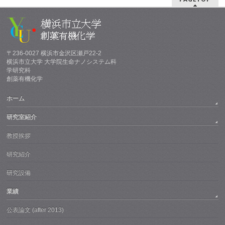
〒236-0027 横浜市金沢区瀬戸22-2
横浜市立大学 大学院生命ナノシステム科
学研究科
創薬有機化学
ホーム
研究室紹介
教授挨拶
研究紹介
研究設備
業績
公表論文 (after 2013)